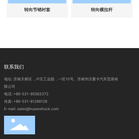
转向节销衬套
转向横拉杆
联系我们
地址: 济南天桥区，卢庄工业园，一区10号。济南华沃重卡汽车贸易有
限公司
电话:
+86-531-85583372
传真: +86-531-81266128
E-mail:
sales@huawotruck.com