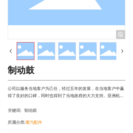
+
制动鼓
公司以服务当地客户为己任，经过五年的发展，在当地客户中赢
得了良好的口碑，同时也得到了当地政府的大力支持。亚洲机械
有限公司--乌干达，成立于2016 年的亚洲机械—乌干达，是公
司进一步探索非洲市场所设立的第二家海外分公司，占地面积80
关键词:
制动鼓
00余平，集重汽整车和配件销售于一体。
所属分类:
重汽配件